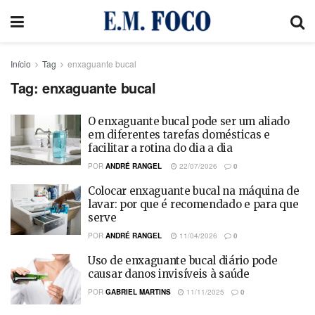
Início
Tag
enxaguante bucal
Tag:
enxaguante bucal
O enxaguante bucal pode ser um aliado
em diferentes tarefas domésticas e
facilitar a rotina do dia a dia
POR
ANDRÉ RANGEL
22/07/2026
0
Colocar enxaguante bucal na máquina de
lavar: por que é recomendado e para que
serve
POR
ANDRÉ RANGEL
11/04/2026
0
Uso de enxaguante bucal diário pode
causar danos invisíveis à saúde
POR
GABRIEL MARTINS
11/11/2025
0