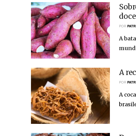
Sobr
doce
POR
PATR
A bata
mundo 
A re
POR
PATR
A coca
brasil