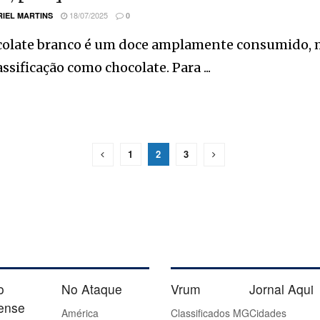
18/07/2025
IEL MARTINS
0
colate branco é um doce amplamente consumido, m
assificação como chocolate. Para ...
1
2
3
o
No Ataque
Vrum
Jornal Aqui
iense
América
Classificados MG
Cidades