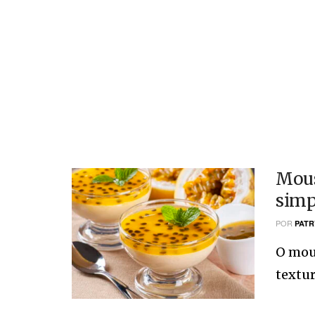
Mous
simp
POR
PATR
O mous
textur