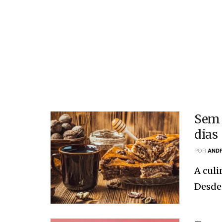
Sem 
dias
POR
ANDR
A culi
Desde 