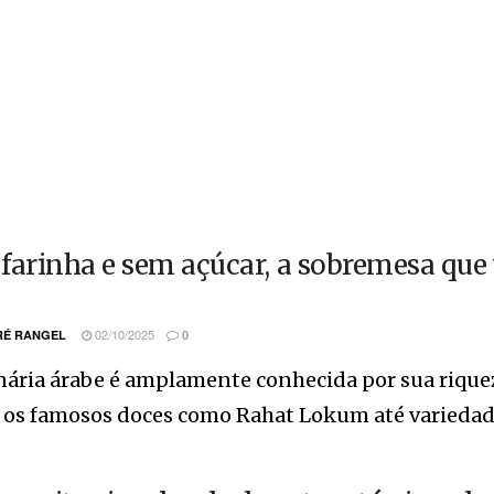
farinha e sem açúcar, a sobremesa que
02/10/2025
É RANGEL
0
nária árabe é amplamente conhecida por sua riquez
os famosos doces como Rahat Lokum até variedades