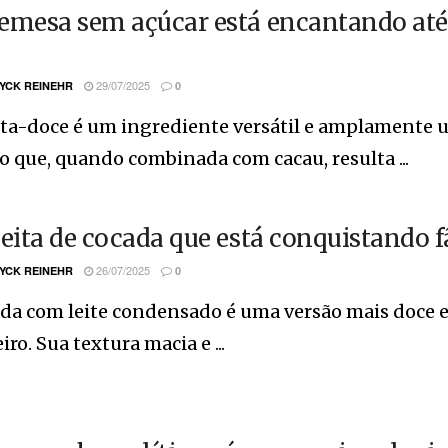
emesa sem açúcar está encantando at
29/07/2025
YCK REINEHR
0
ta-doce é um ingrediente versátil e amplamente ut
que, quando combinada com cacau, resulta ...
ceita de cocada que está conquistando f
26/07/2025
YCK REINEHR
0
da com leite condensado é uma versão mais doce e
eiro. Sua textura macia e ...