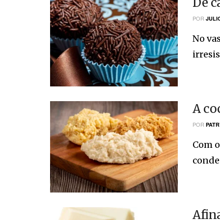
De c
POR
JULI
No vas
irresi
A co
POR
PATR
Com o 
conden
Afin