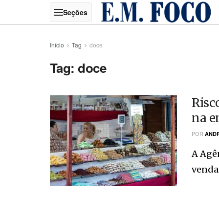
Início
Tag
doce
Tag:
doce
Risc
na 
POR
ANDR
A Agê
venda 