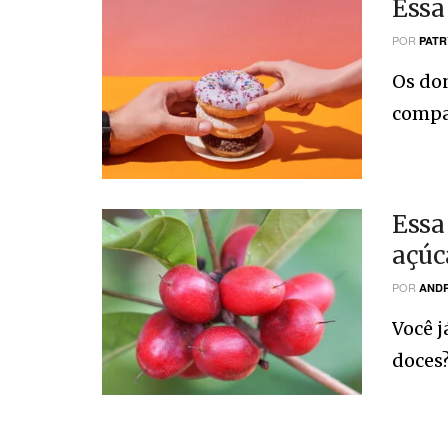
Essa
POR
PATR
Os do
compar
Essa
açúc
POR
ANDR
Você j
doces?