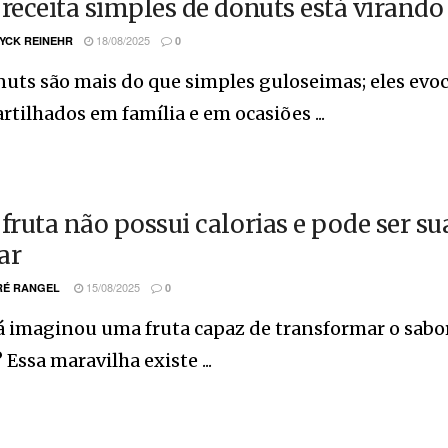
 receita simples de donuts está virando 
18/08/2025
YCK REINEHR
0
nuts são mais do que simples guloseimas; eles e
tilhados em família e em ocasiões ...
 fruta não possui calorias e pode ser su
ar
15/08/2025
É RANGEL
0
á imaginou uma fruta capaz de transformar o sabo
 Essa maravilha existe ...