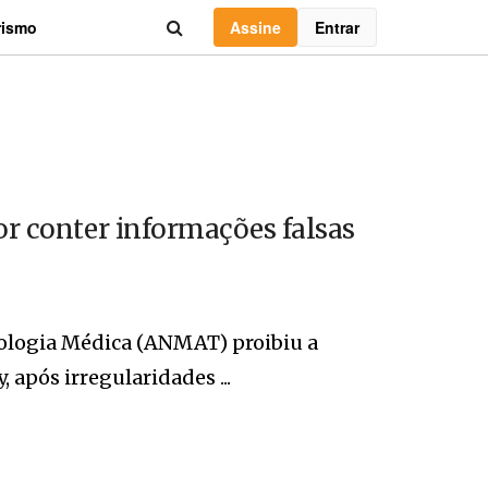
Assine
Entrar
rismo
or conter informações falsas
ologia Médica (ANMAT) proibiu a
após irregularidades ...