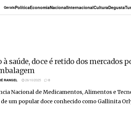
Política
Economia
Nacional
Internacional
Cultura
Degusta
Tu
Gerais
o à saúde, doce é retido dos mercados p
embalagem
26/10/2025
É RANGEL
0
ncia Nacional de Medicamentos, Alimentos e Tecn
de um popular doce conhecido como Gallinita Orly, 