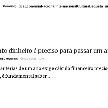
Política
Economia
Nacional
Internacional
Cultura
Degusta
Tu
Gerais
to dinheiro é preciso para passar um a
05/03/2026
IEL MARTINS
0
ar férias de um ano exige cálculo financeiro precis
 é fundamental saber ...