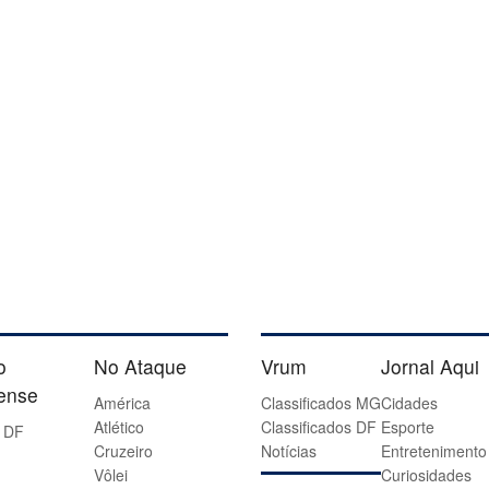
o
No Ataque
Vrum
Jornal Aqui
iense
América
Classificados MG
Cidades
Atlético
Classificados DF
Esporte
 DF
Cruzeiro
Notícias
Entretenimento
Vôlei
Curiosidades