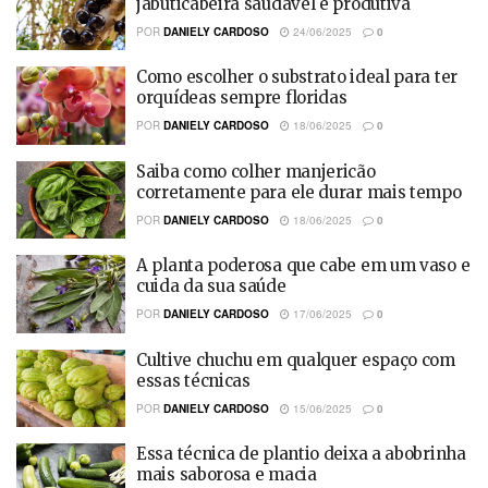
jabuticabeira saudável e produtiva
POR
DANIELY CARDOSO
24/06/2025
0
Como escolher o substrato ideal para ter
orquídeas sempre floridas
POR
DANIELY CARDOSO
18/06/2025
0
Saiba como colher manjericão
corretamente para ele durar mais tempo
POR
DANIELY CARDOSO
18/06/2025
0
A planta poderosa que cabe em um vaso e
cuida da sua saúde
POR
DANIELY CARDOSO
17/06/2025
0
Cultive chuchu em qualquer espaço com
essas técnicas
POR
DANIELY CARDOSO
15/06/2025
0
Essa técnica de plantio deixa a abobrinha
mais saborosa e macia