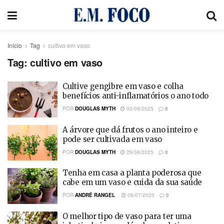
Início
Tag
cultivo em vaso
Tag:
cultivo em vaso
Cultive gengibre em vaso e colha
benefícios anti-inflamatórios o ano todo
POR
DOUGLAS MYTH
03/09/2025
0
A árvore que dá frutos o ano inteiro e
pode ser cultivada em vaso
POR
DOUGLAS MYTH
29/08/2025
0
Tenha em casa a planta poderosa que
cabe em um vaso e cuida da sua saúde
POR
ANDRÉ RANGEL
06/07/2025
0
O melhor tipo de vaso para ter uma