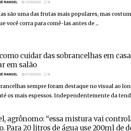
12/09/2025
É RANGEL
0
as são uma das frutas mais populares, mas costu
e você corra para comê-las antes de ...
 como cuidar das sobrancelhas em casa 
ar em salão
07/09/2025
É RANGEL
0
rancelhas sempre foram destaque no visual ao long
até os mais espessos. Independentemente da tendên
el, agrônomo: “essa mistura vai contro
o. Para 20 litros de água use 200ml de 