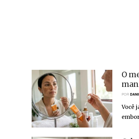
O me
manc
POR
DANI
Você j
embora