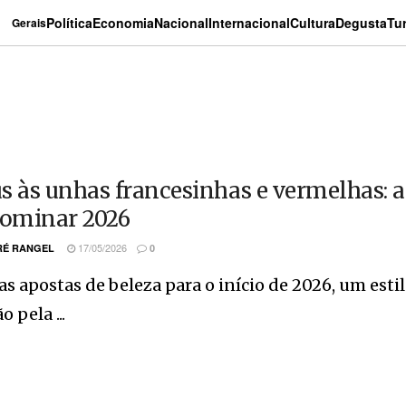
Política
Economia
Nacional
Internacional
Cultura
Degusta
Tu
Gerais
s às unhas francesinhas e vermelhas: 
dominar 2026
17/05/2026
É RANGEL
0
as apostas de beleza para o início de 2026, um esti
 pela ...