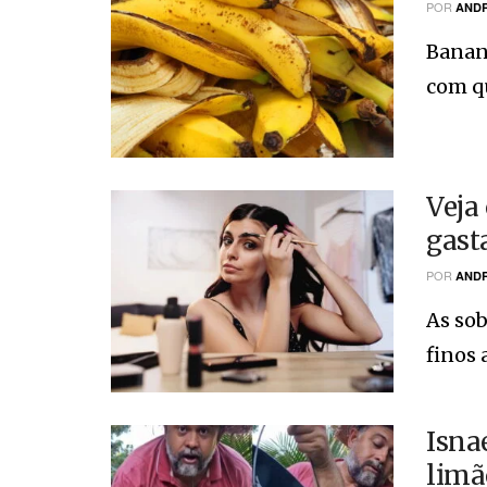
POR
ANDR
Banan
com qu
Veja
gast
POR
ANDR
As sob
finos 
Isna
limã