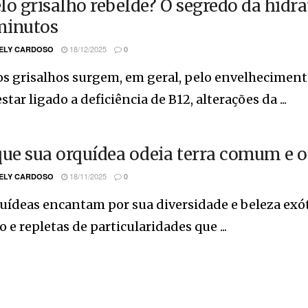
lo grisalho rebelde? O segredo da hidr
minutos
18/12/2025
ELY CARDOSO
0
os grisalhos surgem, em geral, pelo envelhecimen
star ligado a deficiência de B12, alterações da ...
que sua orquídea odeia terra comum e o
18/11/2025
ELY CARDOSO
0
uídeas encantam por sua diversidade e beleza exóti
e repletas de particularidades que ...