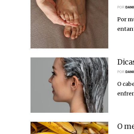
POR
DANI
Por mu
entant
Dica
POR
DANI
O cabe
enfren
O me