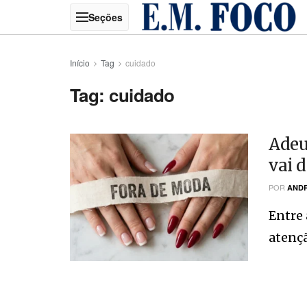
Início
Tag
cuidado
Tag:
cuidado
Adeu
vai 
POR
ANDR
Entre 
atenção