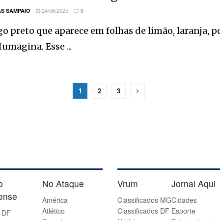
24/08/2025
S SAMPAIO
0
o preto que aparece em folhas de limão, laranja, po
umagina. Esse ...
1
2
3
o
No Ataque
Vrum
Jornal Aqui
iense
América
Classificados MG
Cidades
Atlético
Classificados DF
Esporte
 DF