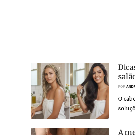
Dica
salã
POR
ANDR
O cabe
soluçõ
A me