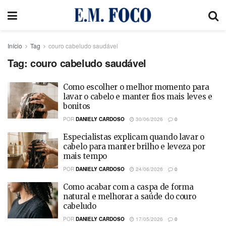
Início
Tag
couro cabeludo saudável
Tag:
couro cabeludo saudável
Como escolher o melhor momento para
lavar o cabelo e manter fios mais leves e
bonitos
POR
DANIELY CARDOSO
30/06/2026
0
Especialistas explicam quando lavar o
cabelo para manter brilho e leveza por
mais tempo
POR
DANIELY CARDOSO
24/06/2026
0
Como acabar com a caspa de forma
natural e melhorar a saúde do couro
cabeludo
POR
DANIELY CARDOSO
17/05/2026
0