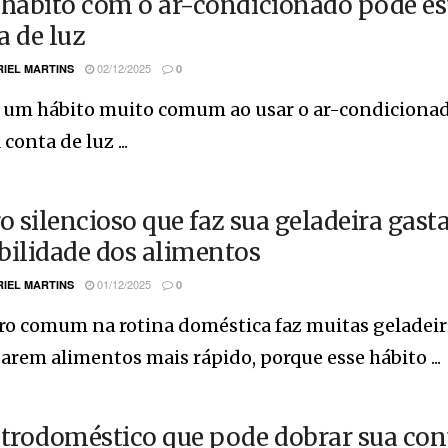
 hábito com o ar-condicionado pode es
a de luz
02/12/2025
IEL MARTINS
0
e um hábito muito comum ao usar o ar-condiciona
conta de luz ...
ro silencioso que faz sua geladeira gast
bilidade dos alimentos
01/12/2025
IEL MARTINS
0
ro comum na rotina doméstica faz muitas geladeir
arem alimentos mais rápido, porque esse hábito ...
etrodoméstico que pode dobrar sua con