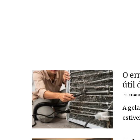
O er
útil
POR
GABR
A gela
estiver