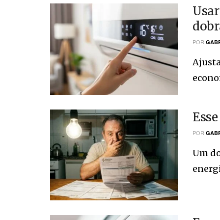
Usar
dobr
POR
GABR
Ajusta
econom
Esse
POR
GABR
Um do
energi