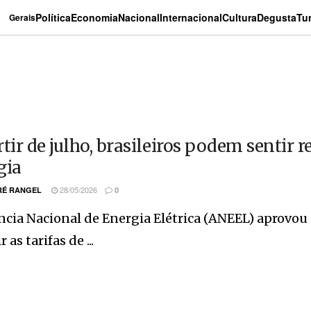
Política
Economia
Nacional
Internacional
Cultura
Degusta
Tu
Gerais
rtir de julho, brasileiros podem sentir 
gia
28/05/2026
É RANGEL
0
cia Nacional de Energia Elétrica (ANEEL) aprovou a
 as tarifas de ...