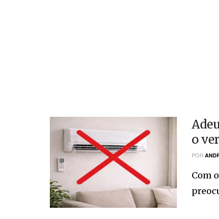
Adeu
o ve
POR
ANDR
Com o 
preocu