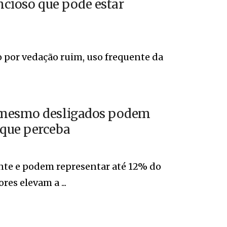
ncioso que pode estar
o por vedação ruim, uso frequente da
a mesmo desligados podem
 que perceba
te e podem representar até 12% do
es elevam a ...