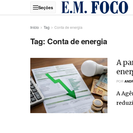
Início
Tag
Conta de energia
Tag:
Conta de energia
A pa
ener
POR
ANDR
A Agên
reduzir