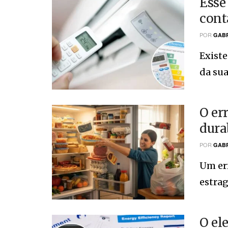
Esse
cont
POR
GABR
Exist
da sua 
O er
dura
POR
GABR
Um er
estrag
O el