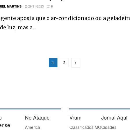
29/11/2025
IEL MARTINS
0
gente aposta que o ar-condicionado ou a geladeira
e luz, mas a ...
1
2
o
No Ataque
Vrum
Jornal Aqui
iense
América
Classificados MG
Cidades