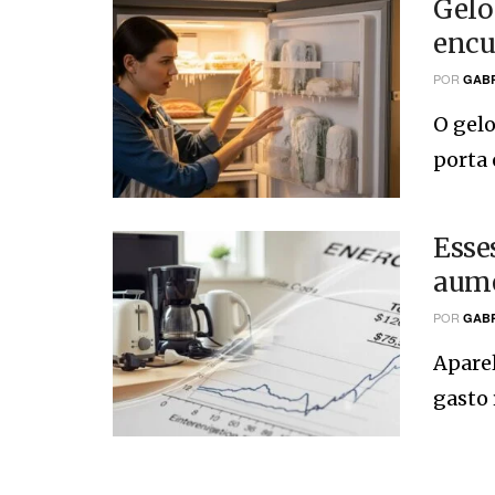
Gelo
encu
POR
GABR
O gelo
porta 
Esse
aume
POR
GABR
Apare
gasto 