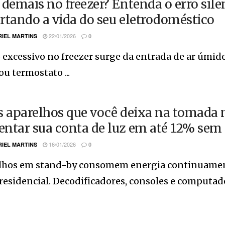
 demais no freezer? Entenda o erro sile
rtando a vida do seu eletrodoméstico
22/01/2026
IEL MARTINS
0
 excessivo no freezer surge da entrada de ar úmid
ou termostato ...
s aparelhos que você deixa na tomad
ntar sua conta de luz em até 12% sem
16/01/2026
IEL MARTINS
0
lhos em stand-by consomem energia continuamen
residencial. Decodificadores, consoles e computador