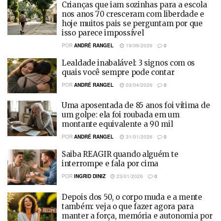
Crianças que iam sozinhas para a escola
nos anos 70 cresceram com liberdade e
hoje muitos pais se perguntam por que
isso parece impossível
POR
ANDRÉ RANGEL
19/06/2026
0
Lealdade inabalável: 3 signos com os
quais você sempre pode contar
POR
ANDRÉ RANGEL
03/04/2026
0
Uma aposentada de 85 anos foi vítima de
um golpe: ela foi roubada em um
montante equivalente a 90 mil
POR
ANDRÉ RANGEL
31/01/2026
0
Saiba REAGIR quando alguém te
interrompe e fala por cima
POR
INGRID DINIZ
23/01/2026
0
Depois dos 50, o corpo muda e a mente
também: veja o que fazer agora para
manter a força, memória e autonomia por