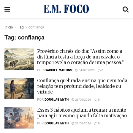
Início
Tag
confiança
Tag:
confiança
Provérbio chinês do dia: “Assim como a
distância testa a força de um cavalo, o
tempo revela o coração de uma pessoa.”
POR
GABRIEL MARTINS
04/07/2026
0
Confiança quebrada ensina que nem toda
relação tem profundidade, lealdade ou
virtude
POR
DOUGLAS MYTH
26/06/2026
0
Esses 3 hábitos ajudam a treinar a mente
para agir mesmo quando falta motivação
POR
DOUGLAS MYTH
26/06/2026
0