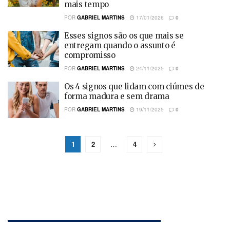
mais tempo
POR
GABRIEL MARTINS
17/01/2026
0
Esses signos são os que mais se
entregam quando o assunto é
compromisso
POR
GABRIEL MARTINS
24/11/2025
0
Os 4 signos que lidam com ciúmes de
forma madura e sem drama
POR
GABRIEL MARTINS
19/11/2025
0
1
2
…
4