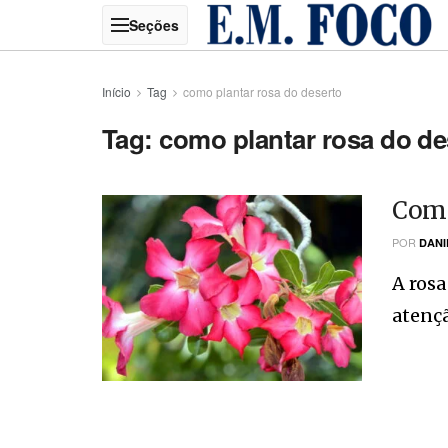
Início
Tag
como plantar rosa do deserto
Tag:
como plantar rosa do de
Como
POR
DANI
A rosa
atençã