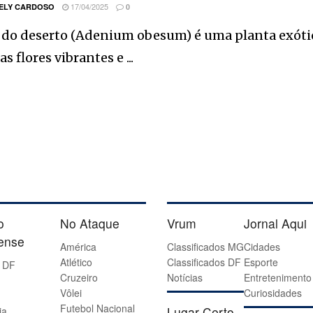
17/04/2025
ELY CARDOSO
0
a do deserto (Adenium obesum) é uma planta exót
s flores vibrantes e ...
o
No Ataque
Vrum
Jornal Aqui
iense
América
Classificados MG
Cidades
Atlético
Classificados DF
Esporte
 DF
Cruzeiro
Notícias
Entretenimento
Vôlei
Curiosidades
Futebol Nacional
Lugar Certo
ia