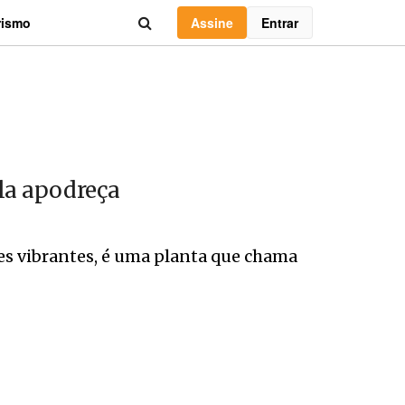
Assine
Entrar
rismo
ela apodreça
ores vibrantes, é uma planta que chama