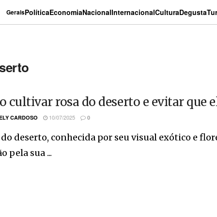
Política
Economia
Nacional
Internacional
Cultura
Degusta
Tu
Gerais
serto
 cultivar rosa do deserto e evitar que 
10/07/2025
ELY CARDOSO
0
 do deserto, conhecida por seu visual exótico e fl
o pela sua ...