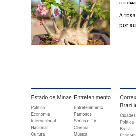
POR
DANI
A ros
por sua
Estado de Minas
Entretenimento
Correi
Brazil
Política
Entretenimento
Economia
Famosos
Cidades
Internacional
Séries e TV
Política
Nacional
Cinema
Brasil
Cultura
Música
Econom