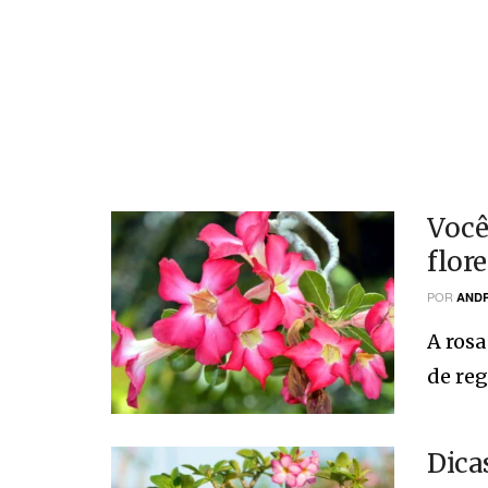
Você
flore
POR
ANDR
A ros
de reg
Dica