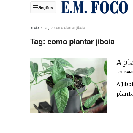
Início
Tag
como plantar jiboia
Tag:
como plantar jiboia
A pl
POR
DANI
A Jib
planta