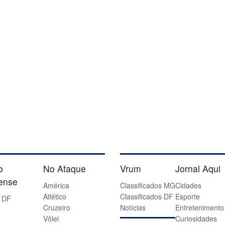
o
No Ataque
Vrum
Jornal Aqui
iense
América
Classificados MG
Cidades
Atlético
Classificados DF
Esporte
 DF
Cruzeiro
Notícias
Entretenimento
Vôlei
Curiosidades