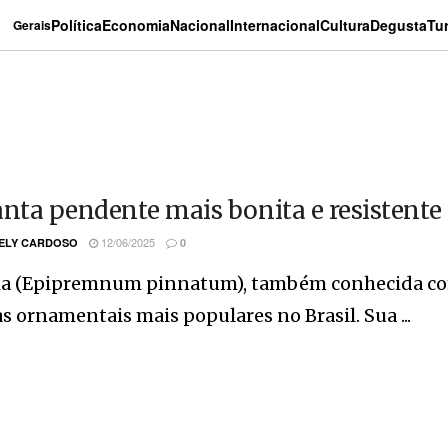
Política
Economia
Nacional
Internacional
Cultura
Degusta
Tu
Gerais
anta pendente mais bonita e resistente
12/06/2025
ELY CARDOSO
0
oia (Epipremnum pinnatum), também conhecida com
s ornamentais mais populares no Brasil. Sua ...