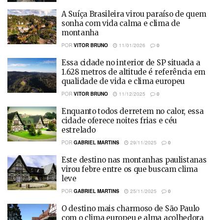
A Suíça Brasileira virou paraíso de quem
sonha com vida calma e clima de
montanha
POR
VITOR BRUNO
11/01/2026
0
Essa cidade no interior de SP situada a
1.628 metros de altitude é referência em
qualidade de vida e clima europeu
POR
VITOR BRUNO
11/12/2025
0
Enquanto todos derretem no calor, essa
cidade oferece noites frias e céu
estrelado
POR
GABRIEL MARTINS
29/11/2025
0
Este destino nas montanhas paulistanas
virou febre entre os que buscam clima
leve
POR
GABRIEL MARTINS
25/11/2025
0
O destino mais charmoso de São Paulo
com o clima europeu e alma acolhedora