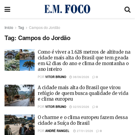
Início
Tag
Campos do Jordão
Tag:
Campos do Jordão
Como é viver a 1.628 metros de altitude na
cidade mais alta do Brasil que tem geada
em 42 dias do ano e clima de montanha o
ano inteiro
POR
VITOR BRUNO
08/06/2026
0
A cidade mais alta do Brasil que virou
refúgio de quem busca qualidade de vida
e clima europeu
POR
VITOR BRUNO
02/05/2026
0
O charme e o clima europeu fazem dessa
cidade a Suíça do Brasil
POR
ANDRÉ RANGEL
27/01/2026
0