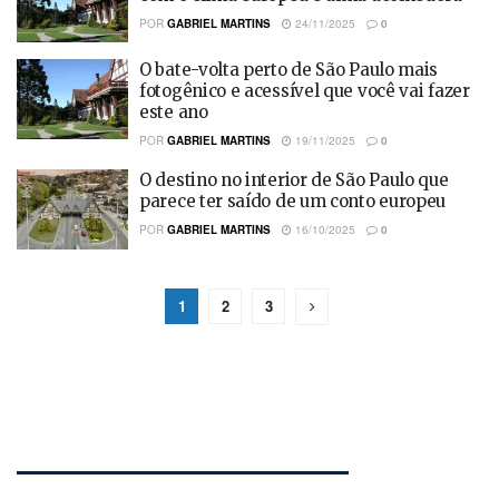
POR
GABRIEL MARTINS
24/11/2025
0
O bate-volta perto de São Paulo mais
fotogênico e acessível que você vai fazer
este ano
POR
GABRIEL MARTINS
19/11/2025
0
O destino no interior de São Paulo que
parece ter saído de um conto europeu
POR
GABRIEL MARTINS
16/10/2025
0
1
2
3