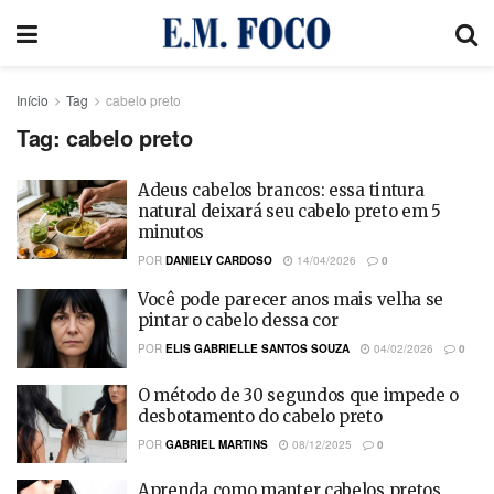
Início
Tag
cabelo preto
Tag:
cabelo preto
Adeus cabelos brancos: essa tintura
natural deixará seu cabelo preto em 5
minutos
POR
DANIELY CARDOSO
14/04/2026
0
Você pode parecer anos mais velha se
pintar o cabelo dessa cor
POR
ELIS GABRIELLE SANTOS SOUZA
04/02/2026
0
O método de 30 segundos que impede o
desbotamento do cabelo preto
POR
GABRIEL MARTINS
08/12/2025
0
Aprenda como manter cabelos pretos