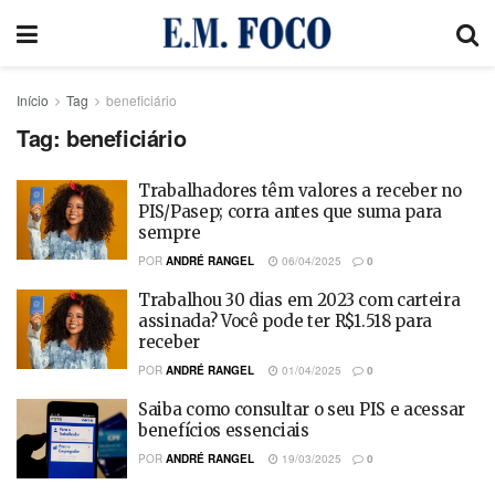
Início
Tag
beneficiário
Tag:
beneficiário
Trabalhadores têm valores a receber no
PIS/Pasep; corra antes que suma para
sempre
POR
ANDRÉ RANGEL
06/04/2025
0
Trabalhou 30 dias em 2023 com carteira
assinada? Você pode ter R$1.518 para
receber
POR
ANDRÉ RANGEL
01/04/2025
0
Saiba como consultar o seu PIS e acessar
benefícios essenciais
POR
ANDRÉ RANGEL
19/03/2025
0