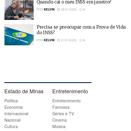
Quando cai o meu INSS em janeiro?
POR
KELVIN
28/01/2025
0
Precisa se preocupar com a Prova de Vida
do INSS?
POR
KELVIN
21/01/2025
0
Estado de Minas
Entretenimento
Política
Entretenimento
Economia
Famosos
Internacional
Séries e TV
Nacional
Cinema
Cultura
Música