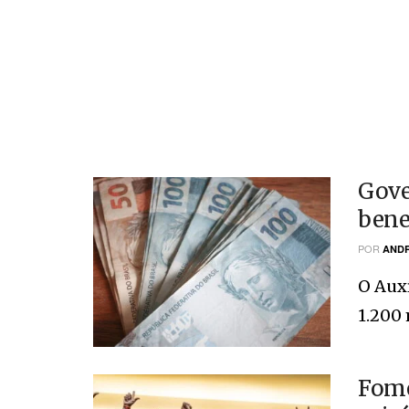
Gove
bene
POR
ANDR
O Auxí
1.200 
Fome