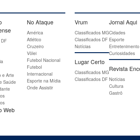
o
No Ataque
Vrum
Jornal Aqui
iense
América
Classificados MG
Cidades
Atlético
Classificados DF
Esporte
 DF
Cruzeiro
Notícias
Entretenimento
Vôlei
Curiosidades
Futebol Nacional
Lugar Certo
ia
Futebol
Revista Enc
Classificados MG
Internacional
 e Arte
Classificados DF
Notícias
Esporte na Mídia
 e Saúde
Cultura
Onde Assistir
dante
Gastrô
os
os
io Web