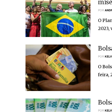
misé
POR
ANDR
O Plan
2023, v
Bols
POR
KELV
O Bols
feira, 
Bols
POR
KELV