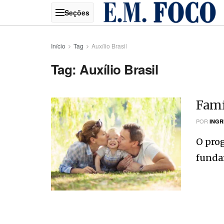
Início
Tag
Auxílio Brasil
Tag:
Auxílio Brasil
Famí
POR
INGR
O prog
fundam