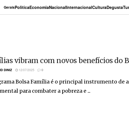
Política
Economia
Nacional
Internacional
Cultura
Degusta
Tu
Gerais
lias vibram com novos benefícios do Bo
12/07/2025
ID DINIZ
0
rama Bolsa Família é o principal instrumento de as
ental para combater a pobreza e ...