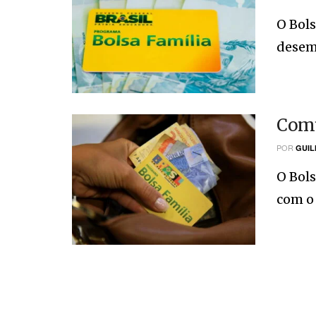
O Bols
desemp
Comu
POR
GUI
O Bols
com o 