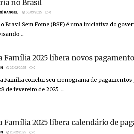
ria no Brasil
06/03/2025
É RANGEL
0
o Brasil Sem Fome (BSF) é uma iniciativa do gover
isando ...
a Família 2025 libera novos pagamentos
27/02/2025
IN
0
a Família conclui seu cronograma de pagamentos p
28 de fevereiro de 2025. ...
a Família 2025 libera calendário de pa
20/02/2025
IN
0