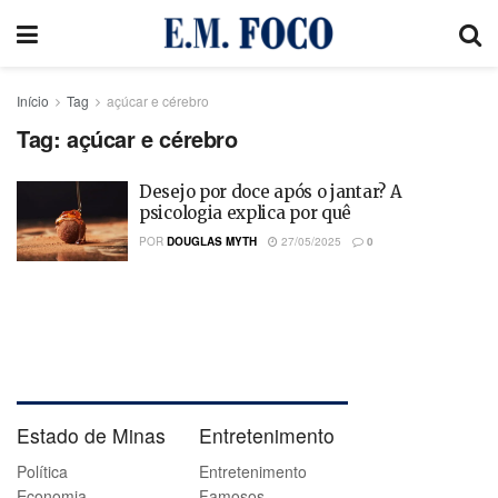
Início
Tag
açúcar e cérebro
Tag:
açúcar e cérebro
Desejo por doce após o jantar? A
psicologia explica por quê
POR
DOUGLAS MYTH
27/05/2025
0
Estado de Minas
Entretenimento
Política
Entretenimento
Economia
Famosos