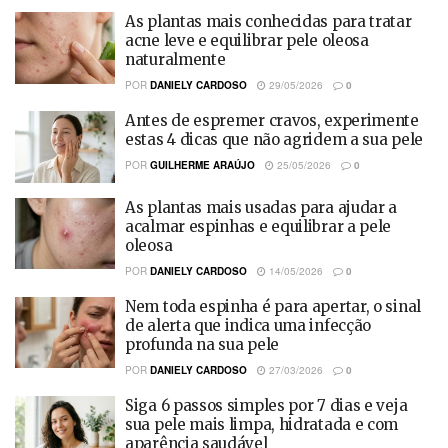
As plantas mais conhecidas para tratar
acne leve e equilibrar pele oleosa
naturalmente
POR
DANIELY CARDOSO
29/05/2026
0
Antes de espremer cravos, experimente
estas 4 dicas que não agridem a sua pele
POR
GUILHERME ARAÚJO
25/05/2026
0
As plantas mais usadas para ajudar a
acalmar espinhas e equilibrar a pele
oleosa
POR
DANIELY CARDOSO
14/05/2026
0
Nem toda espinha é para apertar, o sinal
de alerta que indica uma infecção
profunda na sua pele
POR
DANIELY CARDOSO
27/03/2026
0
Siga 6 passos simples por 7 dias e veja
sua pele mais limpa, hidratada e com
aparência saudável