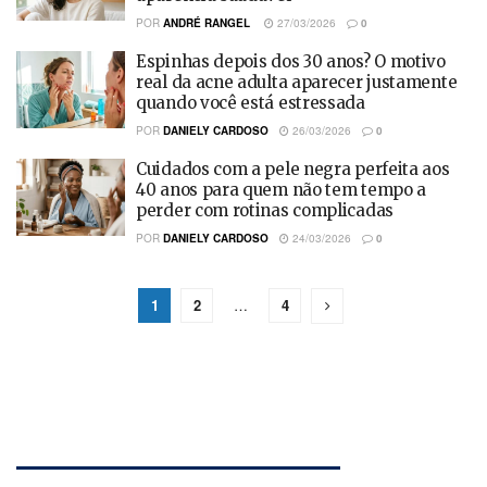
POR
ANDRÉ RANGEL
27/03/2026
0
Espinhas depois dos 30 anos? O motivo
real da acne adulta aparecer justamente
quando você está estressada
POR
DANIELY CARDOSO
26/03/2026
0
Cuidados com a pele negra perfeita aos
40 anos para quem não tem tempo a
perder com rotinas complicadas
POR
DANIELY CARDOSO
24/03/2026
0
1
2
…
4