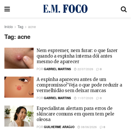
Início
Tag
acne
Tag:
acne
Nem espremer, nem furar: o que fazer
quando a espinha interna dói antes
mesmo de aparecer
POR
GABRIEL MARTINS
22/07/2026
0
A espinha apareceu antes de um
compromisso? Veja o que pode reduzir a
vermelhidão sem deixar marcas
POR
GABRIEL MARTINS
11/07/2026
0
Especialistas alertam para erros de
skincare comuns em quem tem pele
oleosa
POR
GUILHERME ARAÚJO
08/06/2026
0