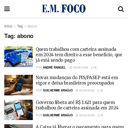
Início
Tag
abono
Tag:
abono
Quem trabalhou com carteira assinada
em 2024 tem direito a esse benefício, que
já está sendo pago
POR
ANDRÉ RANGEL
06/06/2026
0
Novas mudanças do PIS/PASEP está em
vigor e deixa brasileiros preocupados
POR
GUILHERME ARAÚJO
20/05/2026
0
Governo libera até R$ 1.621 para quem
trabalhou de carteira assinada em 2024
POR
GUILHERME ARAÚJO
26/04/2026
0
A Caixa já liberar o pagamento para quem