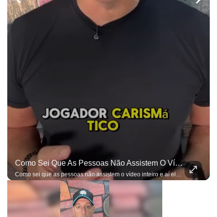
Como Sei Que As Pessoas Não Assistem O Vídeo Inteiro E Aí Elas Entendem Apenas O Que Elas Querem, Já Estou Preparado Para As Ofensas...
Como sei que as pessoas não assistem o vídeo inteiro e aí elas entendem apenas o que elas querem, já estou preparado para as ofensas e bobagens do gênero...