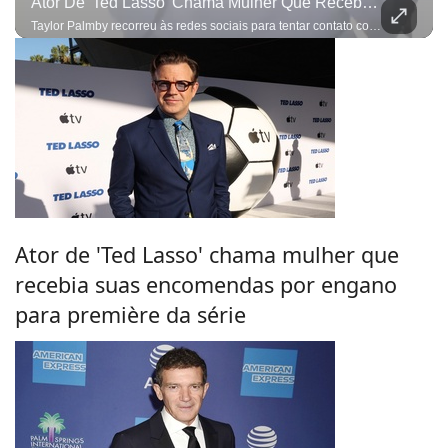
Ator De 'Ted Lasso' Chama Mulher Que Recebia Suas Encomendas Por Engano Para Première Da Série
Taylor Palmby recorreu às redes sociais para tentar contato com Jason Sudeikis
Ator de 'Ted Lasso' chama mulher que
recebia suas encomendas por engano
para première da série