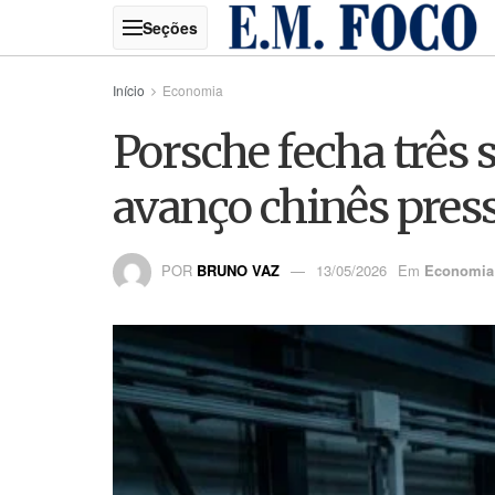
Início
Economia
Porsche fecha três 
avanço chinês pres
POR
BRUNO VAZ
13/05/2026
Em
Economia