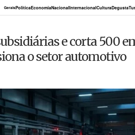
Política
Economia
Nacional
Internacional
Cultura
Degusta
Tu
Gerais
subsidiárias e corta 500
siona o setor automotivo