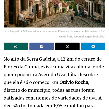
O vilarejo de 2.500 moradores onde as ruas têm nome de uva e se fala italiano a 150
km de Porto Alegre (imagem ilustrativa)
No alto da Serra Gaúcha, a 12 km do centro de
Flores da Cunha, existe uma vila colonial onde
quem procura a Avenida Uva Itália descobre
que ela é só o começo. Em
Otávio Rocha
,
distrito do município, todas as ruas foram
batizadas com nomes de variedades de uva. A
decisão foi tomada em 1975 e moldou para