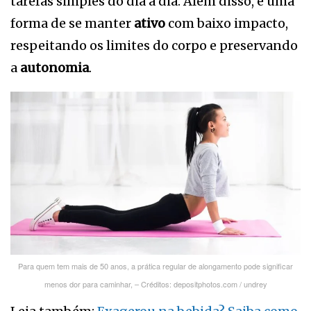
tarefas simples do dia a dia. Além disso, é uma
forma de se manter
ativo
com baixo impacto,
respeitando os limites do corpo e preservando
a
autonomia
.
Para quem tem mais de 50 anos, a prática regular de alongamento pode significar
menos dor para caminhar, – Créditos: depositphotos.com / undrey