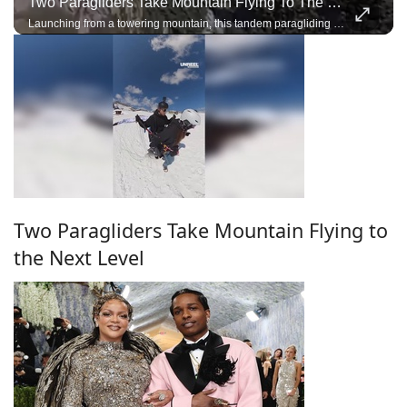
Two Paragliders Take Mountain Flying To The Next Level
Launching from a towering mountain, this tandem paragliding team performs breathtaking acro maneuvers under a single wing, demonstrating incredible trust, precision, and control.
Two Paragliders Take Mountain Flying to
the Next Level