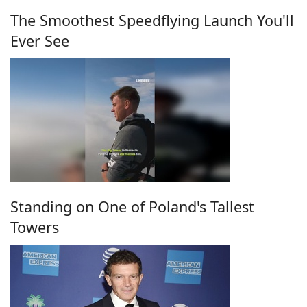
The Smoothest Speedflying Launch You'll
Ever See
Standing on One of Poland's Tallest
Towers