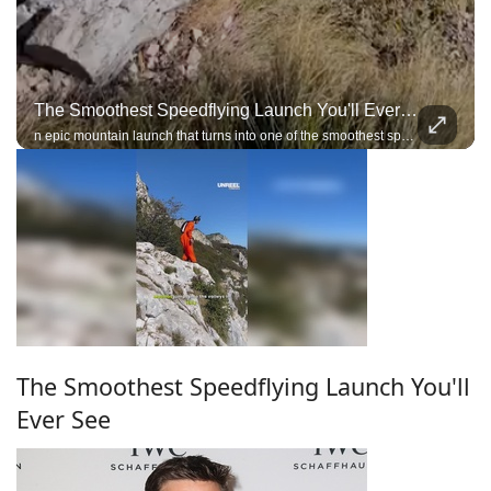
The Smoothest Speedflying Launch You'll Ever See
n epic mountain launch that turns into one of the smoothest speedflying flights you'll see
The Smoothest Speedflying Launch You'll
Ever See