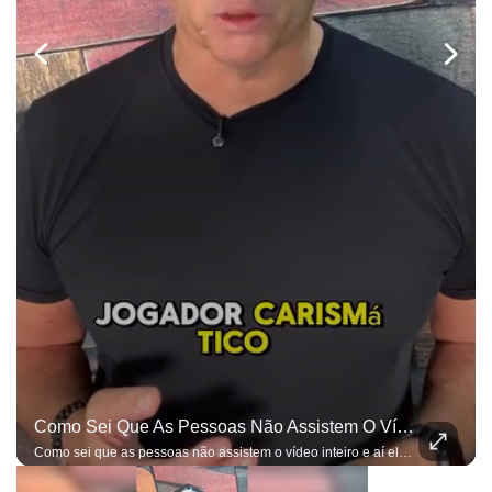
Como Sei Que As Pessoas Não Assistem O Vídeo Inteiro E Aí Elas Entendem Apenas O Que Elas Querem, Já Estou Preparado Para As Ofensas...
Como sei que as pessoas não assistem o vídeo inteiro e aí elas entendem apenas o que elas querem, já estou preparado para as ofensas e bobagens do gênero...