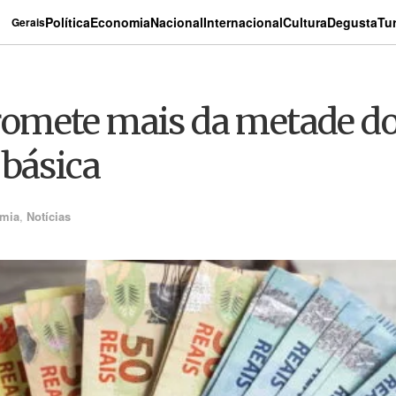
Política
Economia
Nacional
Internacional
Cultura
Degusta
Tu
Gerais
omete mais da metade do
 básica
mia
,
Notícias