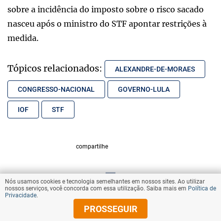
sobre a incidência do imposto sobre o risco sacado
nasceu após o ministro do STF apontar restrições à
medida.
Tópicos relacionados:
ALEXANDRE-DE-MORAES
CONGRESSO-NACIONAL
GOVERNO-LULA
IOF
STF
compartilhe
Nós usamos cookies e tecnologia semelhantes em nossos sites. Ao utilizar
VOLTAR AO TOPO
nossos serviços, você concorda com essa utilização. Saiba mais em
Política de
Privacidade
.
PROSSEGUIR
© Copyright 2025 Diários Associados
Todos os direitos reservados.