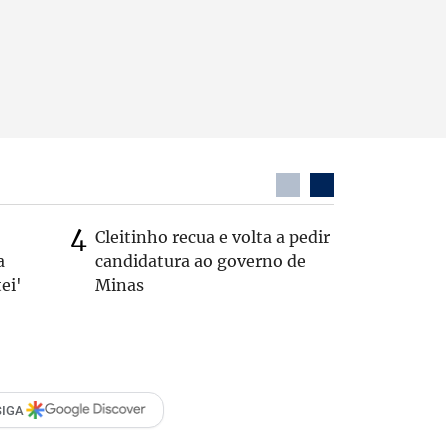
Cleitinho recua e volta a pedir
Quem é 
a
candidatura ao governo de
que teve
ei'
Minas
pelos E
SIGA