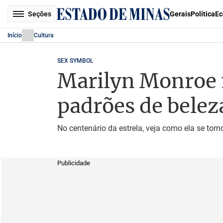
Seções
Gerais
Política
Ec
Início
Cultura
SEX SYMBOL
Marilyn Monroe 1
padrões de belez
No centenário da estrela, veja como ela se tor
Publicidade