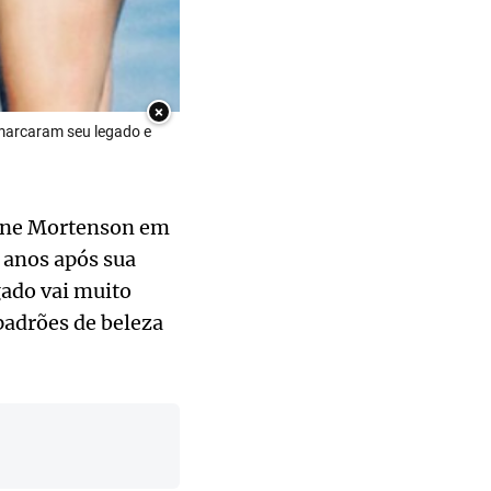
×
 marcaram seu legado e
eane Mortenson em
 anos após sua
ado vai muito
padrões de beleza