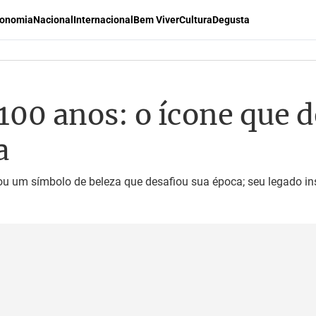
onomia
Nacional
Internacional
Bem Viver
Cultura
Degusta
00 anos: o ícone que d
a
nou um símbolo de beleza que desafiou sua época; seu legado in