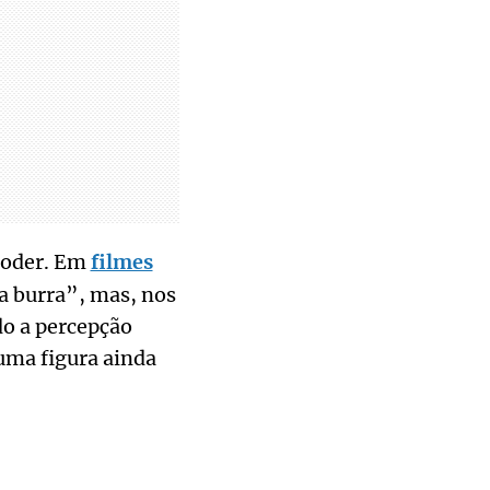
poder. Em
filmes
a burra”, mas, nos
do a percepção
uma figura ainda