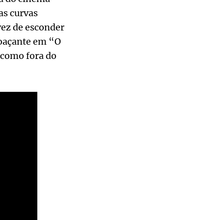
as curvas
vez de esconder
voaçante em “O
 como fora do