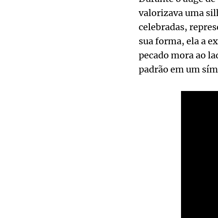
valorizava uma si
celebradas, repres
sua forma, ela a e
pecado mora ao lad
padrão em um símb