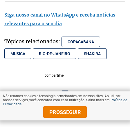
Siga nosso canal no WhatsApp e receba notícias
relevantes para o seu dia
Tópicos relacionados:
COPACABANA
MUSICA
RIO-DE-JANEIRO
SHAKIRA
compartilhe
Nós usamos cookies e tecnologia semelhantes em nossos sites. Ao utilizar
VOLTAR AO TOPO
nossos serviços, você concorda com essa utilização. Saiba mais em
Política de
Privacidade
.
PROSSEGUIR
© Copyright 2026 Diários Associados
Todos os direitos reservados.