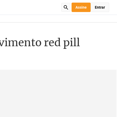
Assine
Entrar
imento red pill