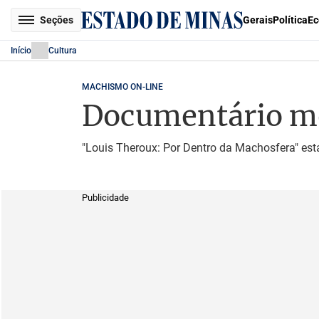
Seções
Gerais
Política
Ec
Início
Cultura
MACHISMO ON-LINE
Documentário mo
"Louis Theroux: Por Dentro da Machosfera" está
Publicidade