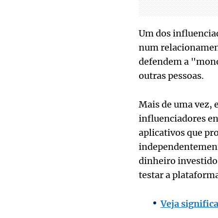
Um dos influenciad
num relacionament
defendem a "monog
outras pessoas.
Mais de uma vez, e
influenciadores e
aplicativos que p
independentemente
dinheiro investido
testar a plataforma
Veja signifi