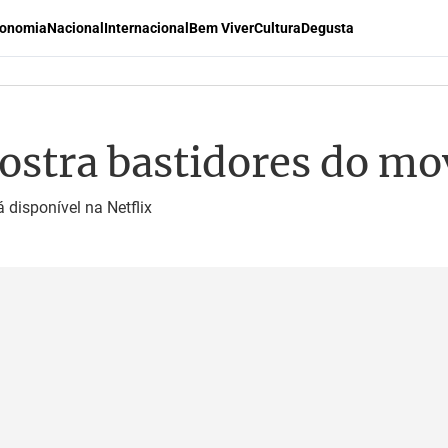
onomia
Nacional
Internacional
Bem Viver
Cultura
Degusta
stra bastidores do mov
 disponível na Netflix