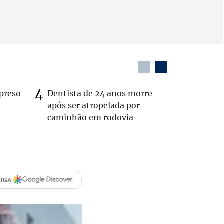
preso
Dentista de 24 anos morre
Itaú é al
após ser atropelada por
por falh
caminhão em rodovia
interior
SIGA