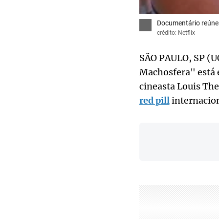
Documentário reúne 
crédito: Netflix
SÃO PAULO, SP (U
Machosfera" está e
cineasta Louis Th
red pill
internacion