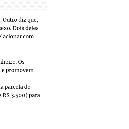
 Outro diz que,
exo. Dois deles
elacionar com
nheiro. Os
as e promovem
a parcela do
e R$ 3.500) para