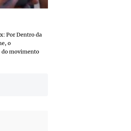
x
: Por Dentro da
me, o
es do movimento