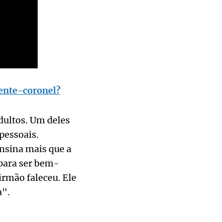
nente-coronel?
dultos. Um deles
pessoais.
ensina mais que a
para ser bem-
irmão faleceu. Ele
a".