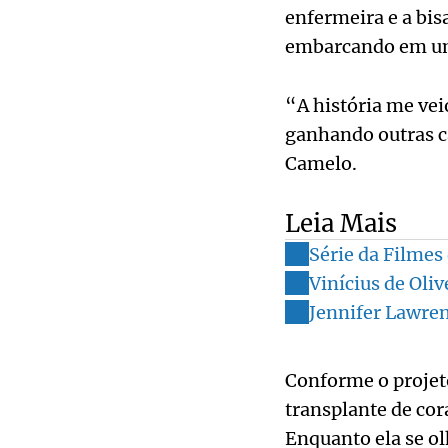
enfermeira e a bis
embarcando em um
“A história me veio
ganhando outras c
Camelo.
Leia Mais
Série da Filmes 
Vinícius de Oliv
Jennifer Lawren
Conforme o projeto
transplante de cor
Enquanto ela se ol