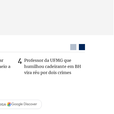
ar
Professor da UFMG que
Casal é 
eio a
humilhou cadeirante em BH
com o c
vira réu por dois crimes
em rodo
SIGA