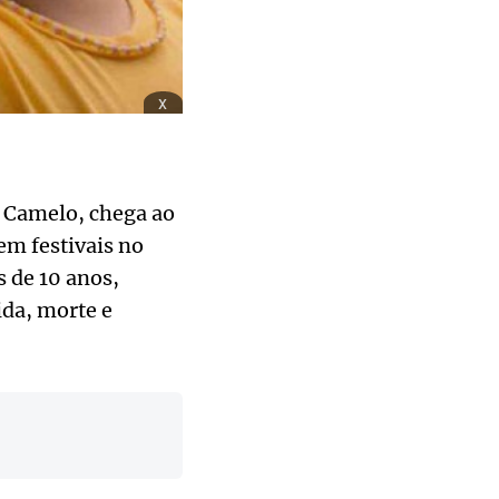
x
a Camelo, chega ao
em festivais no
s de 10 anos,
ida, morte e