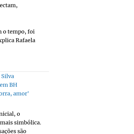
nectam,
m o tempo, foi
plica Rafaela
 Silva
e em BH
orra, amor'
icial, o
 mais simbólica.
nsações são