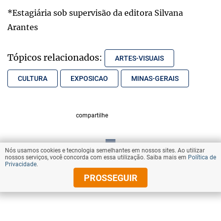
*Estagiária sob supervisão da editora Silvana
Arantes
Tópicos relacionados:
ARTES-VISUAIS
CULTURA
EXPOSICAO
MINAS-GERAIS
compartilhe
Nós usamos cookies e tecnologia semelhantes em nossos sites. Ao utilizar
VOLTAR AO TOPO
nossos serviços, você concorda com essa utilização. Saiba mais em
Política de
Privacidade
.
PROSSEGUIR
© Copyright 2025 Diários Associados
Todos os direitos reservados.