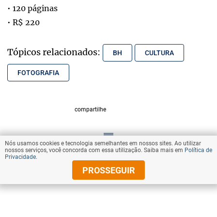
• 120 páginas
• R$ 220
Tópicos relacionados:
BH
CULTURA
FOTOGRAFIA
compartilhe
Nós usamos cookies e tecnologia semelhantes em nossos sites. Ao utilizar
VOLTAR AO TOPO
nossos serviços, você concorda com essa utilização. Saiba mais em
Política de
Privacidade
.
PROSSEGUIR
© Copyright 2025 Diários Associados
Todos os direitos reservados.