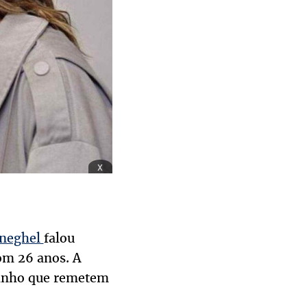
x
neghel
falou
om 26 anos. A
arinho que remetem