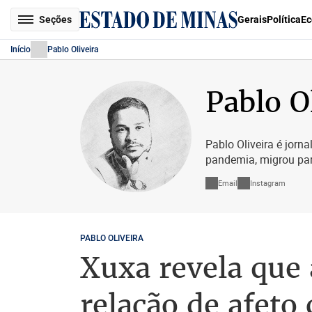
Seções
Gerais
Política
Ec
Início
Pablo Oliveira
Pablo O
Pablo Oliveira é jorna
pandemia, migrou para
Email
Instagram
PABLO OLIVEIRA
Xuxa revela que 
relação de afeto 