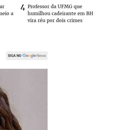
ar
Professor da UFMG que
Casal é 
meio a
humilhou cadeirante em BH
com o c
vira réu por dois crimes
em rodo
SIGA NO