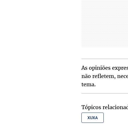
As opiniões expres
não refletem, nec
tema.
Tópicos relaciona
XUXA