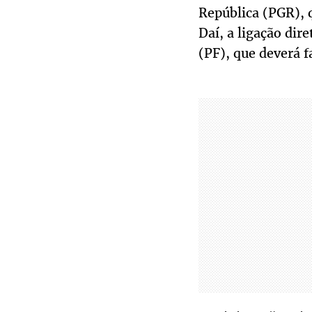
República (PGR), q
Daí, a ligação dir
(PF), que deverá f