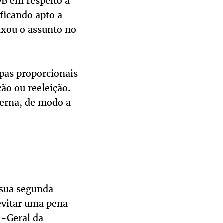
DB em respeito à
ficando apto a
eixou o assunto no
pas proporcionais
ão ou reeleição.
terna, de modo a
 sua segunda
 evitar uma pena
a-Geral da