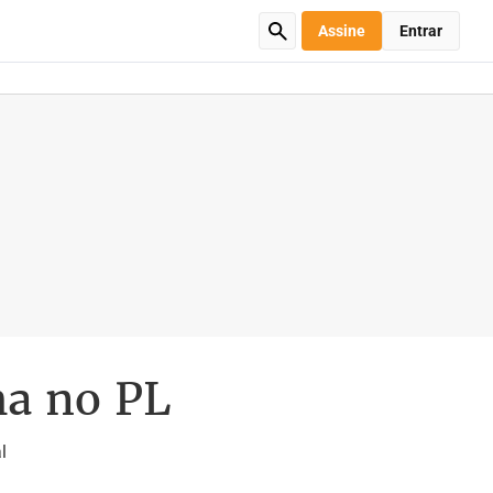
Assine
Entrar
ha no PL
l