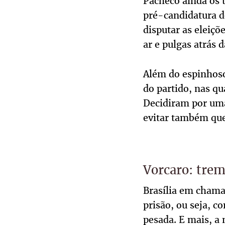
Pacheco ainda os t
pré-candidatura de
disputar as eleiçõ
ar e pulgas atrás d
Além do espinhoso
do partido, nas qu
Decidiram por uma
evitar também que 
Vorcaro: treme
Brasília em chama
prisão, ou seja, c
pesada. E mais, a 