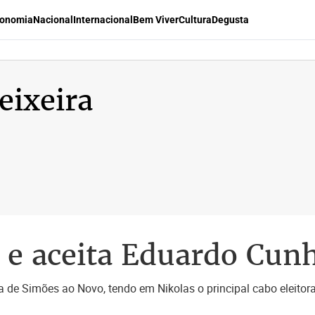
onomia
Nacional
Internacional
Bem Viver
Cultura
Degusta
eixeira
o e aceita Eduardo Cun
a de Simões ao Novo, tendo em Nikolas o principal cabo eleitora