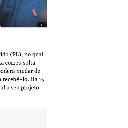
x
ido (PL), no qual
a correu solta.
 poderá mudar de
a recebê-lo. Há 15
al a seu projeto