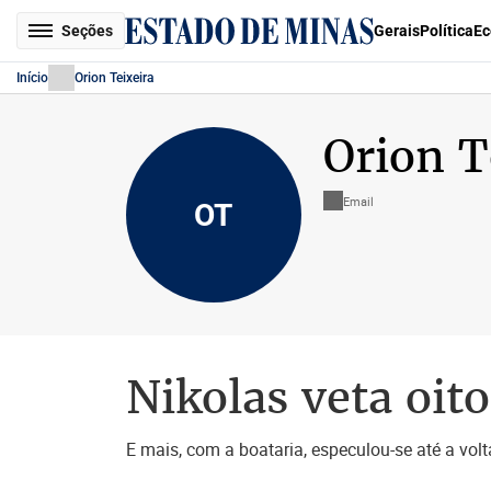
Seções
Gerais
Política
Ec
Início
Orion Teixeira
Orion T
Email
OT
Nikolas veta oit
E mais, com a boataria, especulou-se até a volt