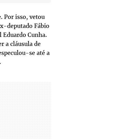
. Por isso, vetou
 ex-deputado Fábio
al Eduardo Cunha.
r a cláusula de
especulou-se até a
.