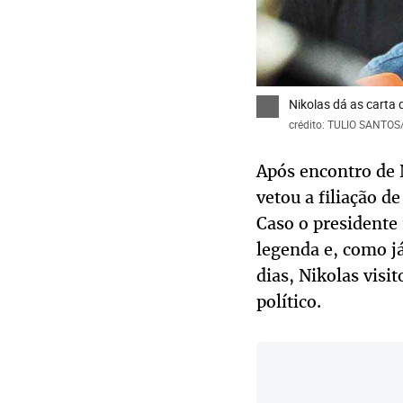
Nikolas dá as carta
crédito: TULIO SANTO
Após encontro de N
vetou a filiação d
Caso o presidente
legenda e, como já
dias, Nikolas visi
político.