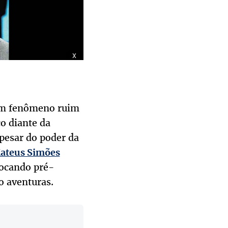
x
um fenômeno ruim
o diante da
apesar do poder da
ateus Simões
pocando pré-
o aventuras.