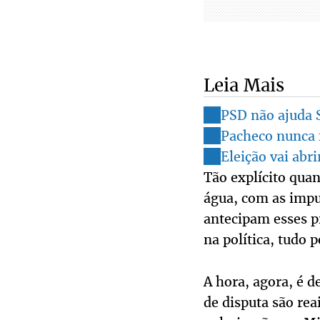
Leia Mais
PSD não ajuda 
Pacheco nunca 
Eleição vai abr
Tão explícito qua
água, com as impu
antecipam esses p
na política, tudo 
A hora, agora, é d
de disputa são rea