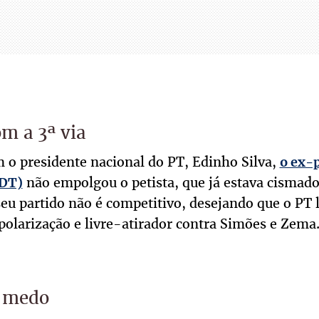
om a 3ª via
 o presidente nacional do PT, Edinho Silva,
o ex-p
não empolgou o petista, que já estava cismado
PDT)
seu partido não é competitivo, desejando que o PT
a polarização e livre-atirador contra Simões e Zema
m medo