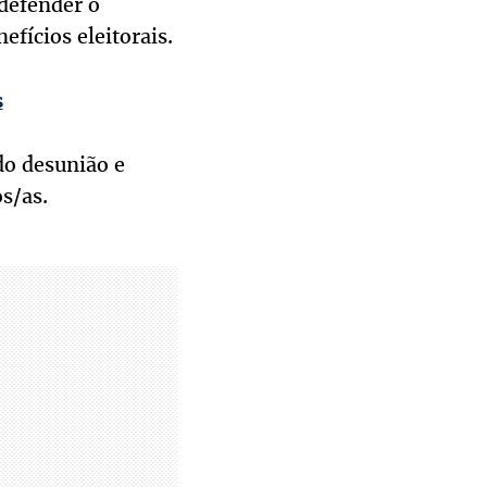
 defender o
fícios eleitorais.
s
do desunião e
s/as.