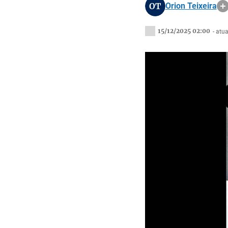
OT
Orion Teixeira
15/12/2025 02:00
- atu