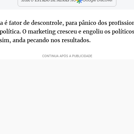
SIGA O
ESTADO DE MINAS
NO
a é fator de descontrole, para pânico dos profissio
olítica. O marketing cresceu e engoliu os político
ssim, anda pecando nos resultados.