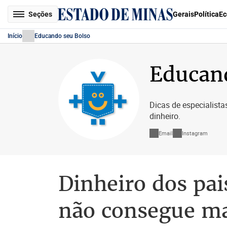
Seções
Gerais
Política
Ec
Início
Educando seu Bolso
Educan
Dicas de especialista
dinheiro.
Email
Instagram
Dinheiro dos pai
não consegue ma