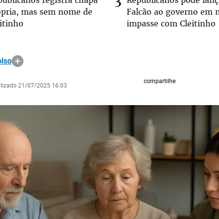
publicanos registra chapa
Republicanos pode lanç
ópria, mas sem nome de
Falcão ao governo em 
itinho
impasse com Cleitinho
lso
compartilhe
alizado 21/07/2025 16:03