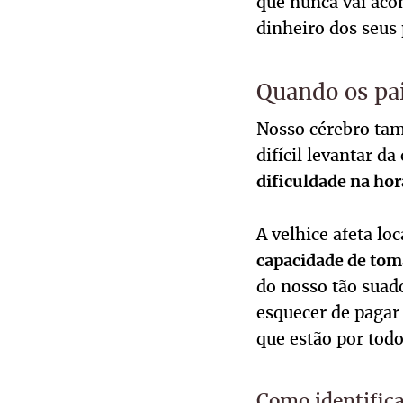
que nunca vai acon
dinheiro dos seus 
Quando os pai
Nosso cérebro tam
difícil levantar d
dificuldade na hor
A velhice afeta lo
capacidade de tom
do nosso tão suado
esquecer de pagar
que estão por todo
Como identifica