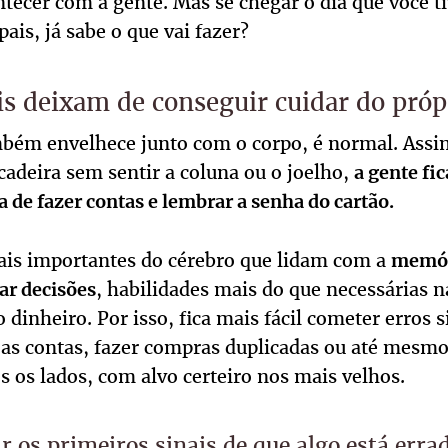
tecer com a gente. Mas se chegar o dia que você ti
pais, já sabe o que vai fazer?
s deixam de conseguir cuidar do próp
bém envelhece junto com o corpo, é normal. Assi
a cadeira sem sentir a coluna ou o joelho,
a gente fi
a de fazer contas e lembrar a senha do cartão.
cais importantes do cérebro que lidam com a
memóri
, habilidades mais do que necessárias n
ar decisões
 dinheiro. Por isso, fica mais fácil cometer erros
 as contas, fazer compras duplicadas ou até mesmo
s os lados, com alvo certeiro nos mais velhos.
r os primeiros sinais de que algo está erra