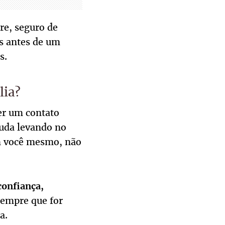
re, seguro de
 antes de um
s.
lia?
ver um contato
uda levando no
om você mesmo, não
 confiança,
empre que for
ça.