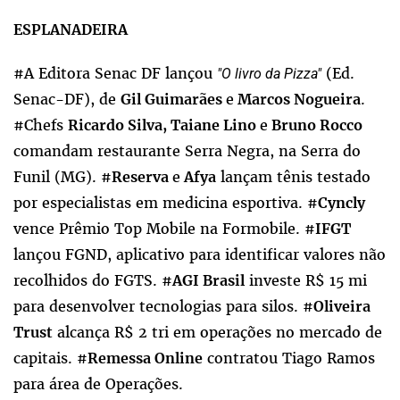
ESPLANADEIRA
#A Editora Senac DF lançou
(Ed.
"O livro da Pizza"
Senac-DF), de
e
.
Gil Guimarães
Marcos Nogueira
#Chefs
e
Ricardo Silva, Taiane Lino
Bruno Rocco
comandam restaurante Serra Negra, na Serra do
Funil (MG). #
e
lançam tênis testado
Reserva
Afya
por especialistas em medicina esportiva. #
Cyncly
vence Prêmio Top Mobile na Formobile. #
IFGT
lançou FGND, aplicativo para identificar valores não
recolhidos do FGTS. #
investe R$ 15 mi
AGI Brasil
para desenvolver tecnologias para silos. #
Oliveira
alcança R$ 2 tri em operações no mercado de
Trust
capitais. #
contratou Tiago Ramos
Remessa Online
para área de Operações.