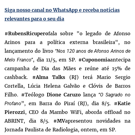
Siga nosso canal no WhatsApp e receba notícias
relevantes para o seu dia
#
fala sobre "o legado de Afonso
RubensRicupero
Arinos para a política externa brasileira", no
lançamento do livro
“Nos 120 anos de Afonso Arinos de
, dia 11/5, em SP. #
antecipa
Cuponomia
Melo Franco”
campanha de Dia das Mães e reúne até 15% de
cashback. #
(RJ) terá Mario Sergio
Alma Talks
Cortella, Lúcia Helena Galvão e Clóvis de Barros
Filho. #Teólogo
lança
Dione Caruzo
“O Sagrado no
”, em Barra do Piraí (RJ), dia 8/5. #
Katie
Profano
, CEO da Mambo WiFi, aborda offload no
Pierozzi
ABRINT,
dia 8/5. #
apresentou novidades na
MV
Jornada Paulista de Radiologia, ontem, em SP.