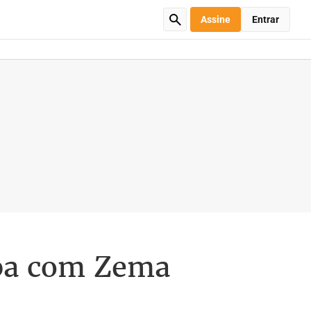
Assine
Entrar
apa com Zema