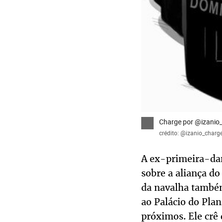
Charge por @izanio
crédito: @izanio_charg
A ex-primeira-dam
sobre a aliança do
da navalha também
ao Palácio do Pla
próximos. Ele crê