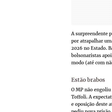
A surpreendente p
por atrapalhar um
2026 no Estado. Ba
bolsonaristas apoi
modo (até com não
Estão brabos
O MP não engoliu 
Toffoli. A expecta
e oposição deste a
pediu nova prisão.