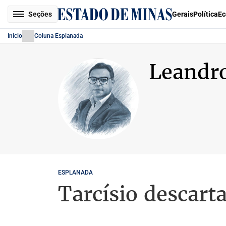
Seções
Gerais
Política
Ec
Início
Coluna Esplanada
Leandr
ESPLANADA
Tarcísio descar