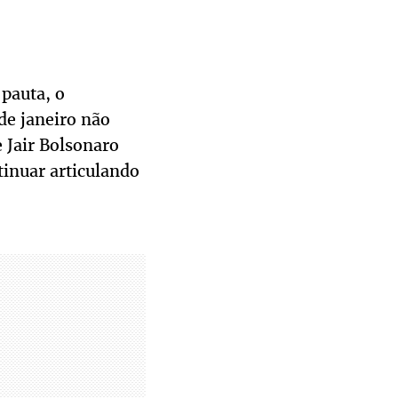
pauta, o
de janeiro não
 Jair Bolsonaro
tinuar articulando