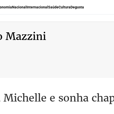
onomia
Nacional
Internacional
Saúde
Cultura
Degusta
o Mazzini
ta Michelle e sonha ch