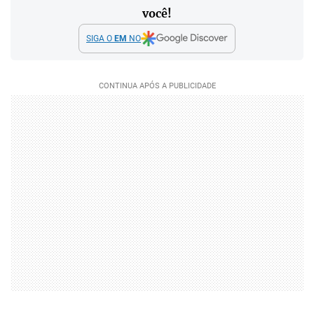
você!
SIGA O
EM
NO