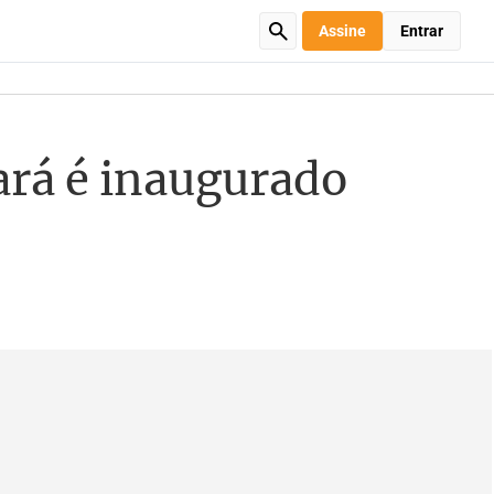
Assine
Entrar
ará é inaugurado