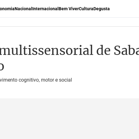
onomia
Nacional
Internacional
Bem Viver
Cultura
Degusta
multissensorial de Sab
o
vimento cognitivo, motor e social