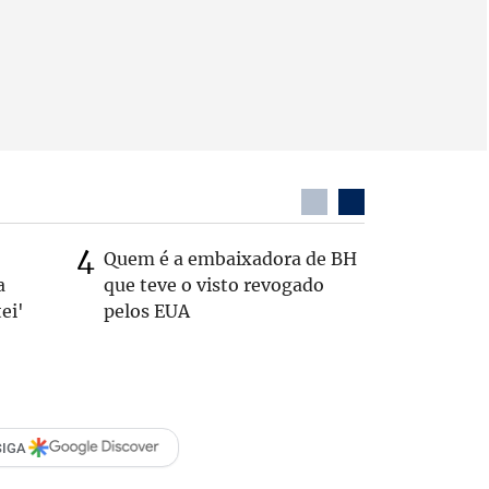
Quem é a embaixadora de BH
Coronel 
a
que teve o visto revogado
suspeito
ei'
pelos EUA
passage
SIGA