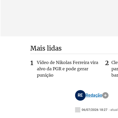
Mais lidas
Vídeo de Nikolas Ferreira vira
Cl
alvo da PGR e pode gerar
pa
punição
bar
RE
Redação
06/07/2026 18:27
- atua