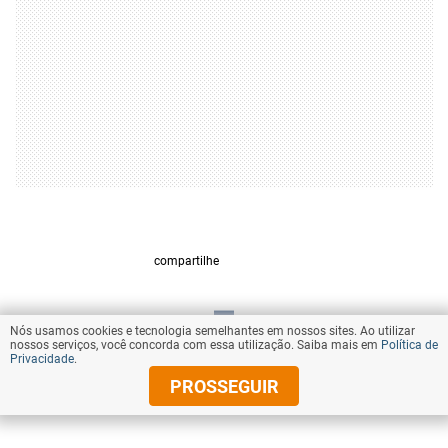
compartilhe
Nós usamos cookies e tecnologia semelhantes em nossos sites. Ao utilizar
VOLTAR AO TOPO
nossos serviços, você concorda com essa utilização. Saiba mais em
Política de
Privacidade
.
PROSSEGUIR
© Copyright 2026 Diários Associados
Todos os direitos reservados.