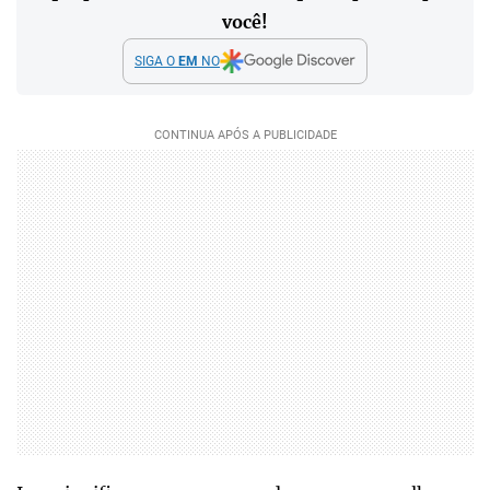
você!
SIGA O
EM
NO