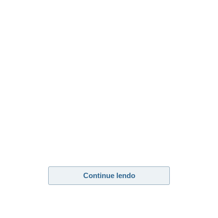
Continue lendo
Leia Mais
Zema não descarta apoio de Bolsonaro em eventual 2º
turno