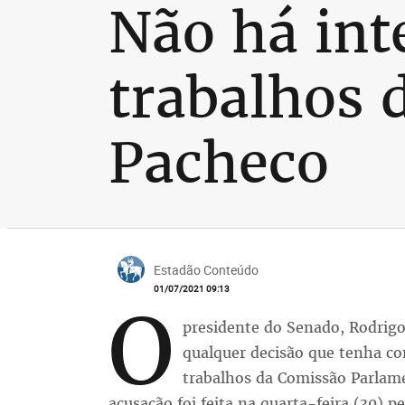
Não há int
trabalhos d
Pacheco
Estadão Conteúdo
01/07/2021 09:13
O
presidente do Senado, Rodrig
qualquer decisão que tenha c
trabalhos da Comissão Parlame
acusação foi feita na quarta-feira (30) p