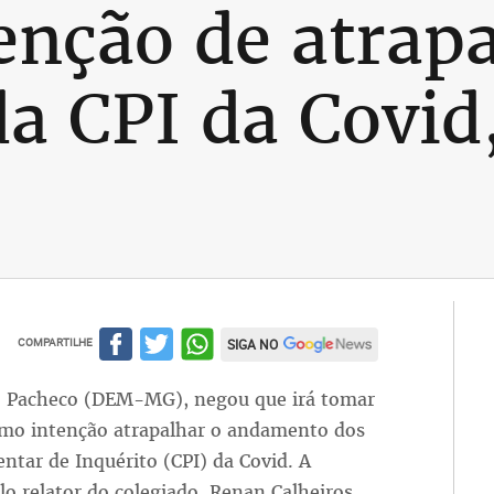
enção de atrapa
a CPI da Covid,
COMPARTILHE
SIGA NO
o Pacheco (DEM-MG), negou que irá tomar
omo intenção atrapalhar o andamento dos
ntar de Inquérito (CPI) da Covid. A
elo relator do colegiado, Renan Calheiros