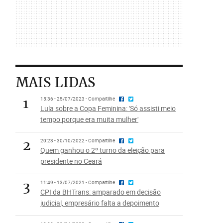
MAIS LIDAS
1
15:36 - 25/07/2023 - Compartilhe
Lula sobre a Copa Feminina: 'Só assisti meio
tempo porque era muita mulher'
2
20:23 - 30/10/2022 - Compartilhe
Quem ganhou o 2º turno da eleição para
presidente no Ceará
3
11:49 - 13/07/2021 - Compartilhe
CPI da BHTrans: amparado em decisão
judicial, empresário falta a depoimento