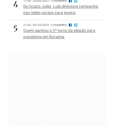
4
12:38 - 23/04/2022 - Compartilhe
De óculos Juliet, Lula direciona campanha
nas redes sociais para jovens
5
21:34 - 30/10/2022 - Compartilhe
Quem ganhou o 2º turno da eleição para
presidente em Roraima