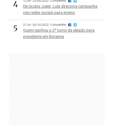
4
12:38 - 23/04/2022 - Compartilhe
De óculos Juliet, Lula direciona campanha
nas redes sociais para jovens
5
21:34 - 30/10/2022 - Compartilhe
Quem ganhou o 2º turno da eleição para
presidente em Roraima