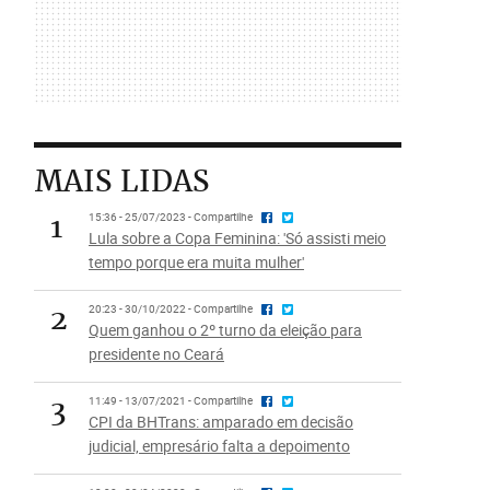
MAIS LIDAS
1
15:36 - 25/07/2023 - Compartilhe
Lula sobre a Copa Feminina: 'Só assisti meio
tempo porque era muita mulher'
2
20:23 - 30/10/2022 - Compartilhe
Quem ganhou o 2º turno da eleição para
presidente no Ceará
3
11:49 - 13/07/2021 - Compartilhe
CPI da BHTrans: amparado em decisão
judicial, empresário falta a depoimento