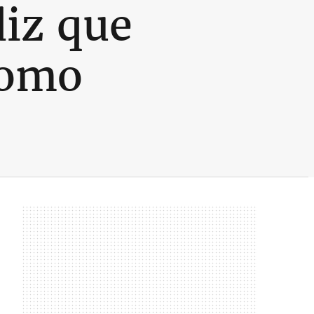
diz que
como