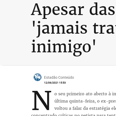
Apesar das 
'jamais t
inimigo'
Estadão Conteúdo
12/06/2021 15:53
N
o seu primeiro ato aberto à 
última quinta-feira, o ex-pre
voltou a falar da estratégia 
concentrado críticas no petista para tenta