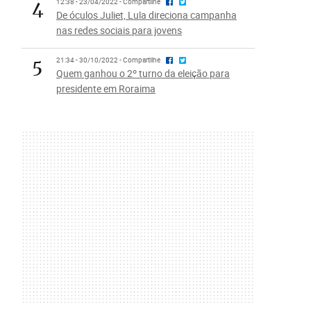
4
12:38 - 23/04/2022 - Compartilhe
De óculos Juliet, Lula direciona campanha
nas redes sociais para jovens
5
21:34 - 30/10/2022 - Compartilhe
Quem ganhou o 2º turno da eleição para
presidente em Roraima