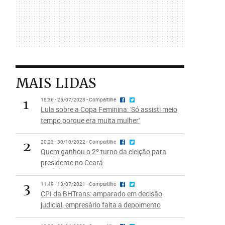
MAIS LIDAS
1
15:36 - 25/07/2023 - Compartilhe
Lula sobre a Copa Feminina: 'Só assisti meio
tempo porque era muita mulher'
2
20:23 - 30/10/2022 - Compartilhe
Quem ganhou o 2º turno da eleição para
presidente no Ceará
3
11:49 - 13/07/2021 - Compartilhe
CPI da BHTrans: amparado em decisão
judicial, empresário falta a depoimento