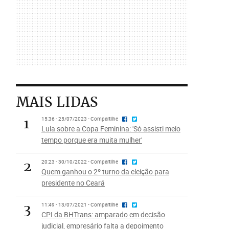
MAIS LIDAS
1
15:36 - 25/07/2023 - Compartilhe
Lula sobre a Copa Feminina: 'Só assisti meio
tempo porque era muita mulher'
2
20:23 - 30/10/2022 - Compartilhe
Quem ganhou o 2º turno da eleição para
presidente no Ceará
3
11:49 - 13/07/2021 - Compartilhe
CPI da BHTrans: amparado em decisão
judicial, empresário falta a depoimento