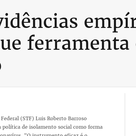
vidências empír
e ferramenta e
o
Federal (STF) Luis Roberto Barroso
política de isolamento social como forma
onavírus. "O instrumento eficaz é o