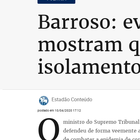
Barroso: e
mostram qu
isolament
Estadão Conteúdo
postado em 10/04/2020 17:12
O
ministro do Supremo Tribunal 
defendeu de forma veemente a 
de combater a epidemia de cor