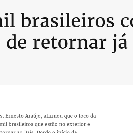
il brasileiros 
 de retornar já
s, Ernesto Araújo, afirmou que o foco da
 mil brasileiros que estão no exterior e
tornar ao País. Desde o início da