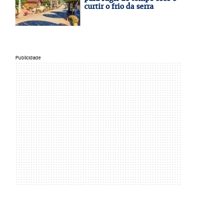
curtir o frio da serra
Publicidade