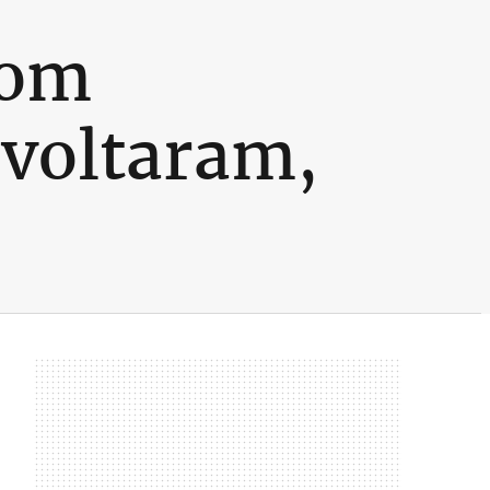
com
 voltaram,