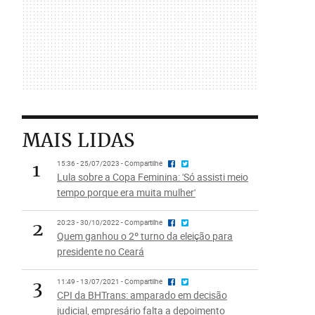
MAIS LIDAS
1
15:36 - 25/07/2023 - Compartilhe
Lula sobre a Copa Feminina: 'Só assisti meio
tempo porque era muita mulher'
2
20:23 - 30/10/2022 - Compartilhe
Quem ganhou o 2º turno da eleição para
presidente no Ceará
3
11:49 - 13/07/2021 - Compartilhe
CPI da BHTrans: amparado em decisão
judicial, empresário falta a depoimento