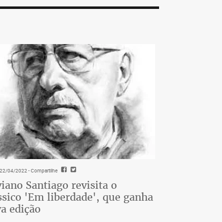
- 22/04/2022
- Compartilhe
viano Santiago revisita o
ssico 'Em liberdade', que ganha
a edição